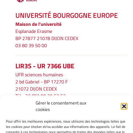
UNIVERSITÉ BOURGOGNE EUROPE
Maison de l'université
Esplanade Erasme
BP 27877 21078 DIJON CEDEX
03 80 39 50 00
LIR3S - UR 7366 UBE
UFR sciences humaines
2 bd Gabriel - BP 17270 F
21072 DIJON CEDEX
Tél. : 33 (0)3 80 39 53 52
Gérer le consentement aux
Mél :
lir3s@u-bourgogne.fr
cookies
Pour offrir les meilleures expériences, nous utilisons des technologies telles que
INFORMATIONS LÉGALES
les cookies pour stocker et/ou accéder aux informations des appareils. Le fait de
Mentions légales
consentir à ces technologies nous permettra de traiter des données telles que le