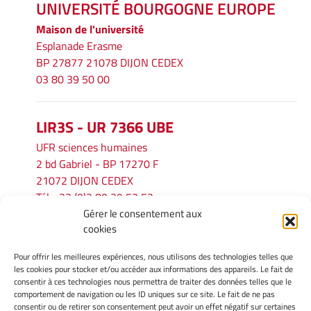
UNIVERSITÉ BOURGOGNE EUROPE
Maison de l'université
Esplanade Erasme
BP 27877 21078 DIJON CEDEX
03 80 39 50 00
LIR3S - UR 7366 UBE
UFR sciences humaines
2 bd Gabriel - BP 17270 F
21072 DIJON CEDEX
Tél. : 33 (0)3 80 39 53 52
Gérer le consentement aux
Mél :
lir3s@u-bourgogne.fr
cookies
Pour offrir les meilleures expériences, nous utilisons des technologies telles que
INFORMATIONS LÉGALES
les cookies pour stocker et/ou accéder aux informations des appareils. Le fait de
Mentions légales
consentir à ces technologies nous permettra de traiter des données telles que le
comportement de navigation ou les ID uniques sur ce site. Le fait de ne pas
Gérer mes cookies
consentir ou de retirer son consentement peut avoir un effet négatif sur certaines