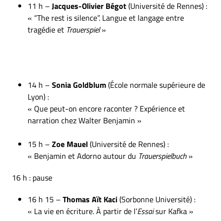
11 h –
Jacques-Olivier Bégot
(Université de Rennes) :
« “The rest is silence”. Langue et langage entre
tragédie et
Trauerspiel
»
14 h –
Sonia Goldblum
(École normale supérieure de
Lyon) :
« Que peut-on encore raconter ? Expérience et
narration chez Walter Benjamin »
15 h –
Zoe Mauel
(Université de Rennes) :
« Benjamin et Adorno autour du
Trauerspielbuch
»
16 h : pause
16 h 15 –
Thomas Aït Kaci
(Sorbonne Université) :
« La vie en écriture. À partir de l’
Essai
sur Kafka »