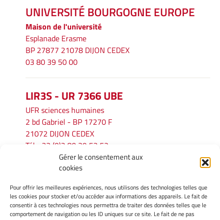
UNIVERSITÉ BOURGOGNE EUROPE
Maison de l'université
Esplanade Erasme
BP 27877 21078 DIJON CEDEX
03 80 39 50 00
LIR3S - UR 7366 UBE
UFR sciences humaines
2 bd Gabriel - BP 17270 F
21072 DIJON CEDEX
Tél. : 33 (0)3 80 39 53 52
Gérer le consentement aux
Mél :
lir3s@u-bourgogne.fr
cookies
Pour offrir les meilleures expériences, nous utilisons des technologies telles que
INFORMATIONS LÉGALES
les cookies pour stocker et/ou accéder aux informations des appareils. Le fait de
Mentions légales
consentir à ces technologies nous permettra de traiter des données telles que le
comportement de navigation ou les ID uniques sur ce site. Le fait de ne pas
Gérer mes cookies