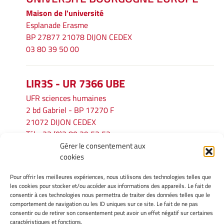
Maison de l'université
Esplanade Erasme
BP 27877 21078 DIJON CEDEX
03 80 39 50 00
LIR3S - UR 7366 UBE
UFR sciences humaines
2 bd Gabriel - BP 17270 F
21072 DIJON CEDEX
Tél. : 33 (0)3 80 39 53 52
Gérer le consentement aux
Mél :
lir3s@u-bourgogne.fr
cookies
Pour offrir les meilleures expériences, nous utilisons des technologies telles que
INFORMATIONS LÉGALES
les cookies pour stocker et/ou accéder aux informations des appareils. Le fait de
Mentions légales
consentir à ces technologies nous permettra de traiter des données telles que le
comportement de navigation ou les ID uniques sur ce site. Le fait de ne pas
Gérer mes cookies
consentir ou de retirer son consentement peut avoir un effet négatif sur certaines
Politique de cookies
caractéristiques et fonctions.