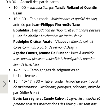
9 h 30 – Accueil des participants
10 h 00 –
Introduction
par
Tanaïs Rolland
et
Quentin
Bazin
10 h 30 – Table ronde :
Maintenance et qualité du soin
,
animée par
Jean-Philippe Pierron
Sofiane
Bouhdiba
:
Dégradation de l’hôpital et euthanasie passive
Julien Salabelle
:
La chambre de tante Léonie
Rodolphe Olcèse
,
Anatoli Vlassov
:
Mue du soin et
corps commun, à partir de Fernand Deligny
Agathe Camus
,
Jeanne De Bussac
:
Vivre à domicile
avec une ou plusieurs maladie(s) chronique(s) : prendre
soin de (chez) soi
14 h 15 – Témoignages de soignant·es et
technicien·nes
15 h 15-17 h 30 – Table ronde :
Travail de soin, travail
de maintenance. Circulations, pratiques, relations
, animée
par
Didier Vinot
Boris Lassagne
et
Candy Calvo
:
Soigner les malades et
prendre soin des proches dans des lieux qui ne sont pas