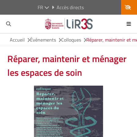
FR
Accès directs
Accueil
Événements
Colloques
Réparer, maintenir et m
Réparer, maintenir et ménager
les espaces de soin