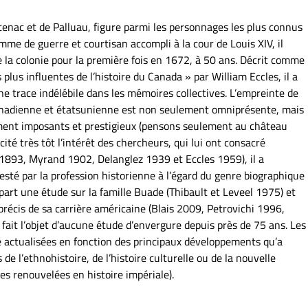
nac et de Palluau, figure parmi les personnages les plus connus
mme de guerre et courtisan accompli à la cour de Louis XIV, il
 la colonie pour la première fois en 1672, à 50 ans. Décrit comme
s plus influentes de l’histoire du Canada » par William Eccles, il a
ne trace indélébile dans les mémoires collectives. L’empreinte de
anadienne et étatsunienne est non seulement omniprésente, mais
ement imposants et prestigieux (pensons seulement au château
ité très tôt l’intérêt des chercheurs, qui lui ont consacré
1893, Myrand 1902, Delanglez 1939 et Eccles 1959), il a
festé par la profession historienne à l’égard du genre biographique
 part une étude sur la famille Buade (Thibault et Leveel 1975) et
précis de sa carrière américaine (Blais 2009, Petrovichi 1996,
ait l’objet d’aucune étude d’envergure depuis près de 75 ans. Les
é actualisées en fonction des principaux développements qu’a
 de l’ethnohistoire, de l’histoire culturelle ou de la nouvelle
es renouvelées en histoire impériale).