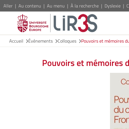
Aller
Au contenu
Au menu
À la recherche
Dyslexie
C
Accueil
Événements
Colloques
Pouvoirs et mémoires du
Pouvoirs et mémoires d