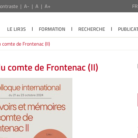
ontraste
A-
A
A+
F
LE LIR3S
FORMATION
RECHERCHE
PUBLICA
 comte de Frontenac (II)
u comte de Frontenac (II)