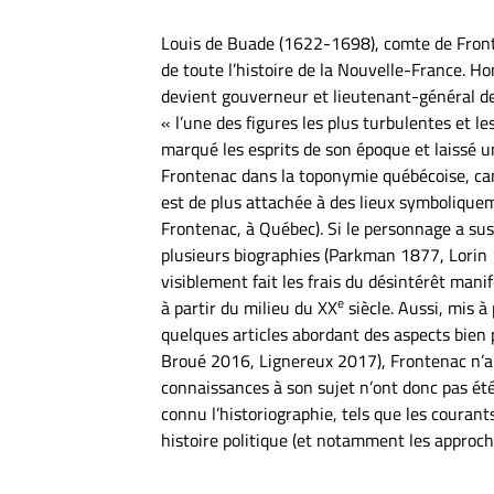
Louis de Buade (1622-1698), comte de Fronte
de toute l’histoire de la Nouvelle-France. Ho
devient gouverneur et lieutenant-général de
« l’une des figures les plus turbulentes et le
marqué les esprits de son époque et laissé u
Frontenac dans la toponymie québécoise, c
est de plus attachée à des lieux symboliqu
Frontenac, à Québec). Si le personnage a susc
plusieurs biographies (Parkman 1877, Lorin 
visiblement fait les frais du désintérêt mani
e
à partir du milieu du XX
siècle. Aussi, mis à
quelques articles abordant des aspects bien 
Broué 2016, Lignereux 2017), Frontenac n’a f
connaissances à son sujet n’ont donc pas ét
connu l’historiographie, tels que les courants
histoire politique (et notamment les approch