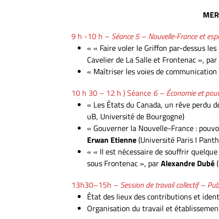
M
ER
9 h -10 h –
Séance 5 – Nouvelle-France et esp
« « Faire voler le Griffon par-dessus le
Cavelier de La Salle et Frontenac », par
« Maîtriser les voies de communication
10 h 30 – 12 h ) Séance
6 – Économie et pouvo
« Les États du Canada, un rêve perdu de
uB, Université de Bourgogne)
« Gouverner la Nouvelle-France : pouvoi
Erwan Etienne
(Université Paris I Pan
« « Il est nécessaire de souffrir quelq
sous Frontenac », par
Alexandre Dubé
13h30–15h –
Session de travail collectif – P
État des lieux des contributions et iden
Organisation du travail et établisseme