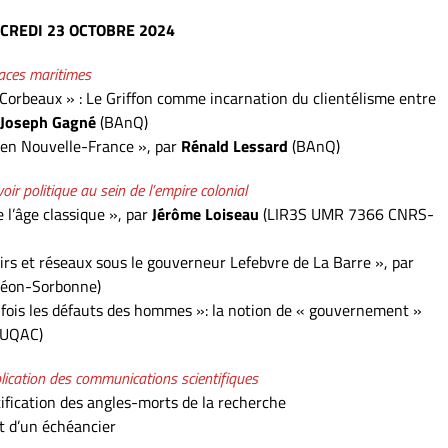
CREDI
23
OCTOBRE
2024
aces maritimes
s Corbeaux » : Le Griffon comme incarnation du clientélisme entre
Joseph Gagné
(BAnQ)
 en Nouvelle-France », par
Rénald Lessard
(BAnQ)
ir politique au sein de l’empire colonial
 l’âge classique », par
Jérôme Loiseau
(LIR3S UMR 7366 CNRS-
rs et réseaux sous le gouverneur Lefebvre de La Barre », par
théon-Sorbonne)
ue fois les défauts des hommes »: la notion de « gouvernement »
(UQAC)
ublication des communications scientifiques
tification des angles-morts de la recherche
nt d’un échéancier