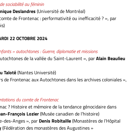
e sociabilité au féminin
nique Deslandres
(Université de Montréal)
omte de Frontenac : performativité ou inefficacité ? », par
is)
ARDI
22
OCTOBRE
2024
nfants » autochtones : Guerre, diplomatie et missions
autochtones de la vallée du Saint-Laurent », par
Alain Beaulieu
u Taloté
(Nantes Université)
urs de Frontenac aux Autochtones dans les archives coloniales »,
ntations du comte de Frontenac
nac ? Histoire et mémoire de la tendance génocidaire dans
ean-François Lozier
(Musée canadien de l’histoire)
e-des-Anges », par
Denis Robitaille
(Monastères de l’Hôpital
ay
(Fédération des monastères des Augustines »