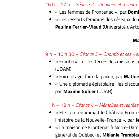
16 h – 17 h –
Séance 2 – Pouvoirs et réseaux d
« Les femmes de Frontenac », par
Domi
« Les ressorts féminins des réseaux du c
Pauline Ferrier-Viaud
(Université d’Arto
M
9 h – 10 h 30 –
Séance 3 – Onontio et ses « e
« Frontenac et les terres des missions 
(UQAM)
« Faire otage, faire la paix », par
Mathie
« Une diplomatie épistolaire : les disco
par
Maxime Gohier
(UQAR)
11 h – 12 h –
Séance 4 – Mémoires et représe
« Et si on renommait le Château Fronte
l’histoire de la Nouvelle-France », par
J
« La maison de Frontenac à Notre-Dam
général de Québec) et
Mélanie Trembl