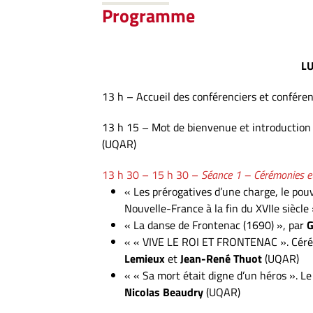
Programme
L
13 h – Accueil des conférenciers et confére
13 h 15 – Mot de bienvenue et introduction
(UQAR)
13 h 30 – 15 h 30 –
Séance 1 – Cérémonies et
« Les prérogatives d’une charge, le pou
Nouvelle-France à la fin du XVIIe siècle
« La danse de Frontenac (1690) », par
G
« « VIVE LE ROI ET FRONTENAC ». Cérémo
Lemieux
et
Jean-René Thuot
(UQAR)
« « Sa mort était digne d’un héros ». 
Nicolas Beaudry
(UQAR)