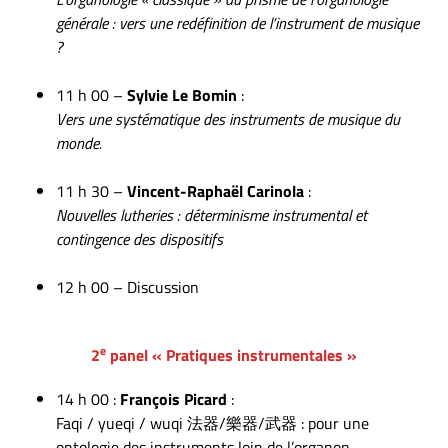
générale : vers une redéfinition de l’instrument de musique
?
11 h 00 –
Sylvie Le Bomin
:
Vers une systématique des instruments de musique du
monde.
11 h 30 –
Vincent-Raphaël Carinola
:
Nouvelles lutheries : déterminisme instrumental et
contingence des dispositifs
12 h 00 – Discussion
e
2
panel « Pratiques instrumentales »
14 h 00 :
François Picard
:
Faqi / yueqi / wuqi 法器/樂器/武器 : pour une
ontologie des instruments loin de l’organon.