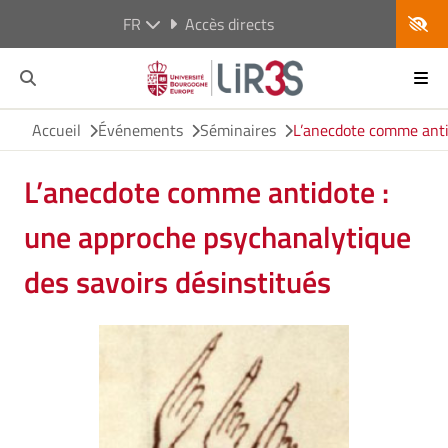
FR
Accès directs
Accueil
Événements
Séminaires
L’anecdote comme antid
L’anecdote comme antidote :
une approche psychanalytique
des savoirs désinstitués