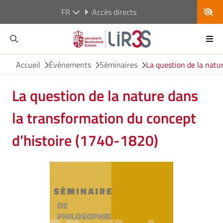
FR
Accès directs
Accueil
Événements
Séminaires
La question de la natu
La question de la nature dans
la transformation du concept
d’histoire (1740-1820)