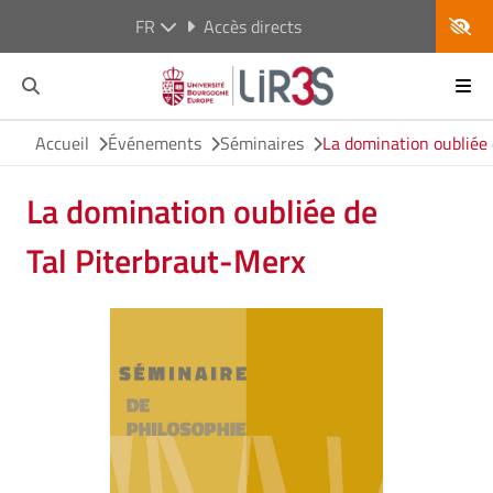
FR
Accès directs
Accueil
Événements
Séminaires
La domination oubliée 
La domination oubliée de
Tal Piterbraut-Merx