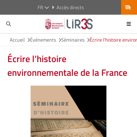
FR
Accès directs
Accueil
Événements
Séminaires
Écrire l'histoire envi
Écrire l’histoire
environnementale de la France