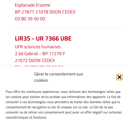
Esplanade Erasme
BP 27877 21078 DIJON CEDEX
03 80 39 50 00
LIR3S - UR 7366 UBE
UFR sciences humaines
2 bd Gabriel - BP 17270 F
21072 DIJON CEDEX
Tél. : 33 (0)3 80 39 53 52
Gérer le consentement aux
Mél :
lir3s@u-bourgogne.fr
cookies
Pour offrir les meilleures expériences, nous utilisons des technologies telles que
INFORMATIONS LÉGALES
les cookies pour stocker et/ou accéder aux informations des appareils. Le fait de
Mentions légales
consentir à ces technologies nous permettra de traiter des données telles que le
comportement de navigation ou les ID uniques sur ce site. Le fait de ne pas
Gérer mes cookies
consentir ou de retirer son consentement peut avoir un effet négatif sur certaines
Politique de cookies
caractéristiques et fonctions.
Déclaration de confidentialité