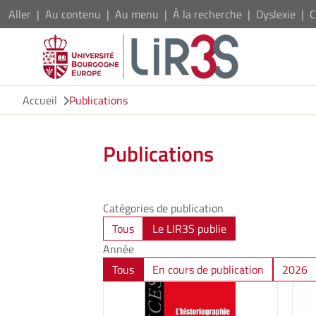
Aller
Au contenu
Au menu
À la recherche
Dyslexie
C
Accueil
Publications
Publications
Catégories de publication
Tous
Le LIR3S publie
Année
Tous
En cours de publication
2026