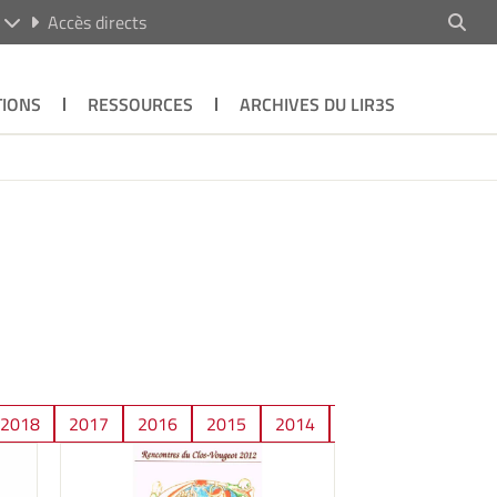
R
Accès directs
TIONS
RESSOURCES
ARCHIVES DU LIR3S
2018
2017
2016
2015
2014
2013
2012
2