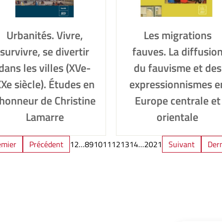
Urbanités. Vivre,
Les migrations
survivre, se divertir
fauves. La diffusio
dans les villes (XVe-
du fauvisme et des
Xe siècle). Études en
expressionnismes e
’honneur de Christine
Europe centrale et
Lamarre
orientale
emier
Précédent
1
2
…
8
9
10
11
12
13
14
…
20
21
Suivant
Dern