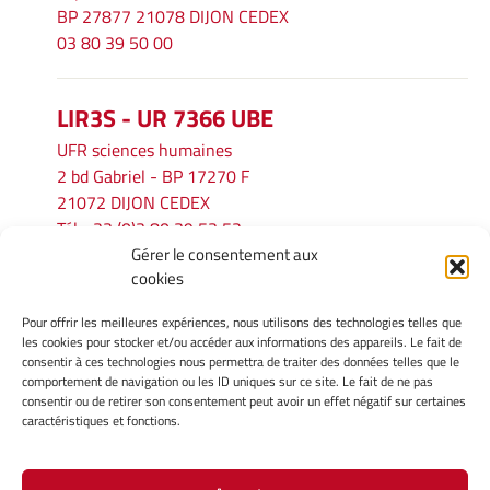
BP 27877 21078 DIJON CEDEX
03 80 39 50 00
LIR3S - UR 7366 UBE
UFR sciences humaines
2 bd Gabriel - BP 17270 F
21072 DIJON CEDEX
Tél. : 33 (0)3 80 39 53 52
Gérer le consentement aux
Mél :
lir3s@u-bourgogne.fr
cookies
Pour offrir les meilleures expériences, nous utilisons des technologies telles que
INFORMATIONS LÉGALES
les cookies pour stocker et/ou accéder aux informations des appareils. Le fait de
Mentions légales
consentir à ces technologies nous permettra de traiter des données telles que le
comportement de navigation ou les ID uniques sur ce site. Le fait de ne pas
Gérer mes cookies
consentir ou de retirer son consentement peut avoir un effet négatif sur certaines
Politique de cookies
caractéristiques et fonctions.
Déclaration de confidentialité
Avertissement