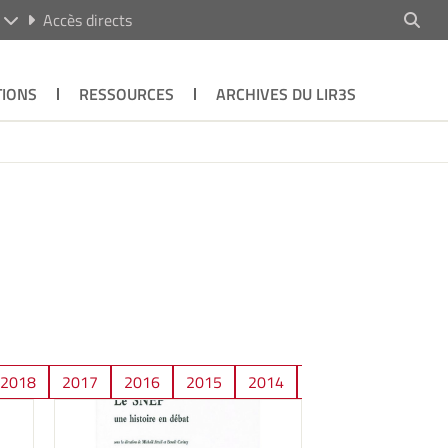
R
Accès directs
TIONS
RESSOURCES
ARCHIVES DU LIR3S
2018
2017
2016
2015
2014
2013
2012
2