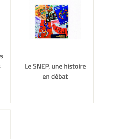
es
s
Le SNEP, une histoire
e
en débat