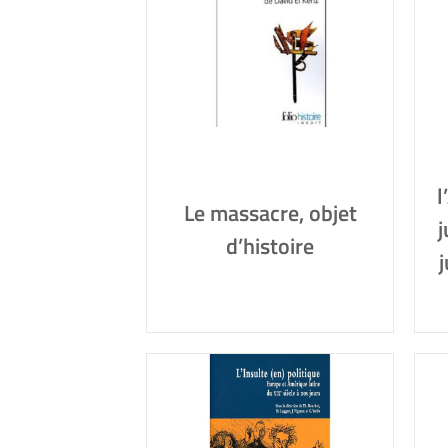
l
Le massacre, objet
j
d’histoire