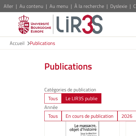
Aller
Au contenu
Au menu
À la recherche
Dyslexie
C
Accueil
Publications
Publications
Catégories de publication
Tous
Le LIR3S publie
Année
Tous
En cours de publication
2026