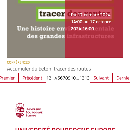
Du 17 octobre 2024
14:00 au 17 octobre
2024 16:00
CONFÉRENCES
Accumuler du béton, tracer des routes
Premier
Précédent
1
2
…
4
5
6
7
8
9
10
…
12
13
Suivant
Dernie