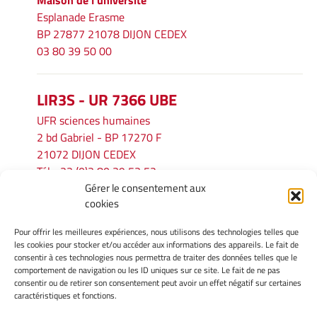
Maison de l'université
Esplanade Erasme
BP 27877 21078 DIJON CEDEX
03 80 39 50 00
LIR3S - UR 7366 UBE
UFR sciences humaines
2 bd Gabriel - BP 17270 F
21072 DIJON CEDEX
Tél. : 33 (0)3 80 39 53 52
Gérer le consentement aux
Mél :
lir3s@u-bourgogne.fr
cookies
Pour offrir les meilleures expériences, nous utilisons des technologies telles que
INFORMATIONS LÉGALES
les cookies pour stocker et/ou accéder aux informations des appareils. Le fait de
Mentions légales
consentir à ces technologies nous permettra de traiter des données telles que le
comportement de navigation ou les ID uniques sur ce site. Le fait de ne pas
Gérer mes cookies
consentir ou de retirer son consentement peut avoir un effet négatif sur certaines
Politique de cookies
caractéristiques et fonctions.
Déclaration de confidentialité